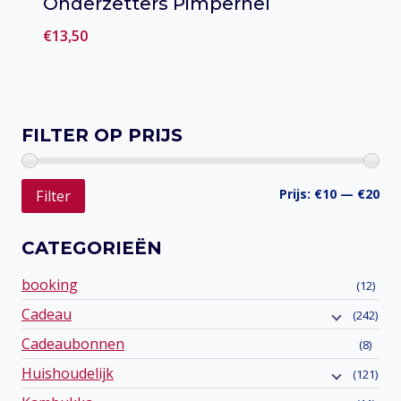
Onderzetters Pimpernel
€
13,50
Toevoegen aan verlanglijst
FILTER OP PRIJS
Min
Ma
Prijs:
€10
—
€20
Filter
prij
prij
CATEGORIEËN
booking
(12)
Cadeau
(242)
Cadeaubonnen
(8)
Huishoudelijk
(121)