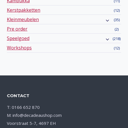
Kambukka
(11)
Kerstpakketten
(12)
Kleinmeubelen
(35)
Pre order
(2)
Speelgoed
(218)
Workshops
(12)
CONTACT
T: 0166 652 870
M: info@decadeaushop.com
Voorstraat 5-7, 4697 EH