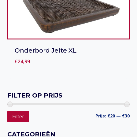
Onderbord Jelte XL
€
24,99
Toevoegen aan verlanglijst
FILTER OP PRIJS
Min
Ma
Prijs:
€20
—
€30
Filter
prij
prij
CATEGORIEËN