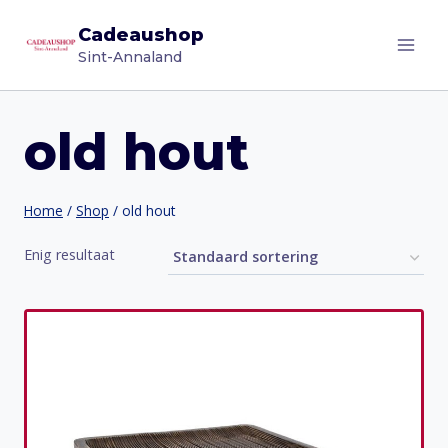
Doorgaan
Cadeaushop
naar
Sint-Annaland
inhoud
old hout
Home
/
Shop
/
old hout
Enig resultaat