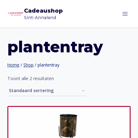
Doorgaan
Cadeaushop
naar
Sint-Annaland
inhoud
plantentray
Home
/
Shop
/
plantentray
Toont alle 2 resultaten