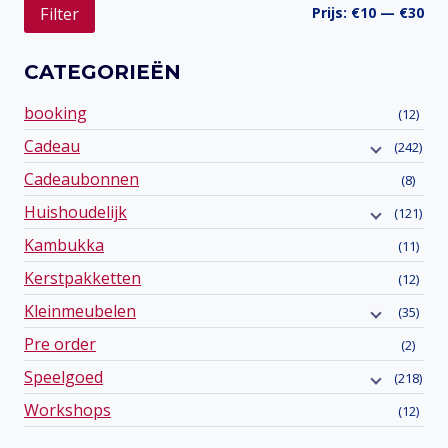
Min
Ma
Prijs:
€10
—
€30
Filter
prij
prij
CATEGORIEËN
booking
(12)
Cadeau
(242)
Cadeaubonnen
(8)
Huishoudelijk
(121)
Kambukka
(11)
Kerstpakketten
(12)
Kleinmeubelen
(35)
Pre order
(2)
Speelgoed
(218)
Workshops
(12)