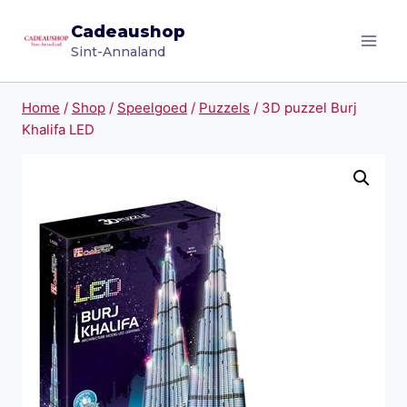
Doorgaan
Cadeaushop
naar
Sint-Annaland
inhoud
Home
/
Shop
/
Speelgoed
/
Puzzels
/
3D puzzel Burj
Khalifa LED