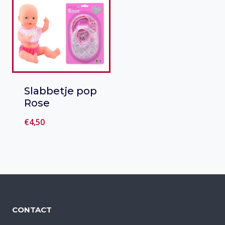
€99,95.
€74,99.
Slabbetje pop
Rose
€
4,50
Toevoegen
aan verlanglijst
CONTACT