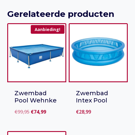
Khalifa
LED
Gerelateerde producten
aantal
Aanbieding!
Zwembad
Zwembad
Pool Wehnke
Intex Pool
Oorspronkelijke
Huidige
€
99,95
€
74,99
€
28,99
prijs
prijs
Toevoegen
Toevoegen
was:
is:
aan verlanglijst
aan verlanglijst