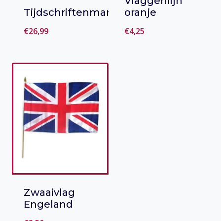
Vlaggenlijn
Tijdschriftenmand
oranje
€
26,99
€
4,25
Toevoegen
Toevoegen
aan verlanglijst
aan verlanglijst
Zwaaivlag
Engeland