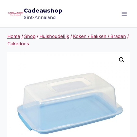
Doorgaan
Cadeaushop
naar
Sint-Annaland
inhoud
Home
/
Shop
/
Huishoudelijk
/
Koken / Bakken / Braden
/
Cakedoos