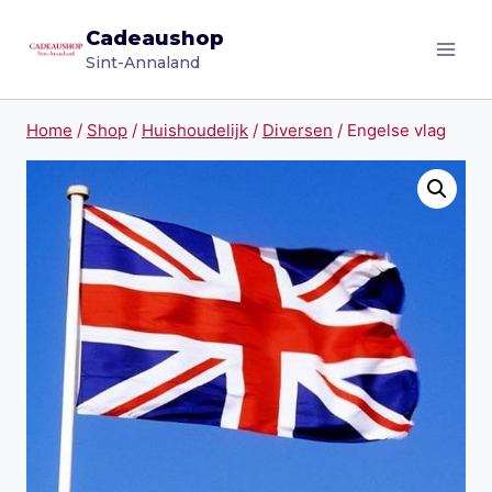
Doorgaan
Cadeaushop
naar
Sint-Annaland
inhoud
Home
/
Shop
/
Huishoudelijk
/
Diversen
/
Engelse vlag