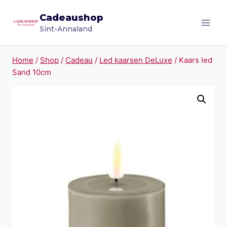
Doorgaan
Cadeaushop
naar
Sint-Annaland
inhoud
Home
/
Shop
/
Cadeau
/
Led kaarsen DeLuxe
/
Kaars led
Sand 10cm