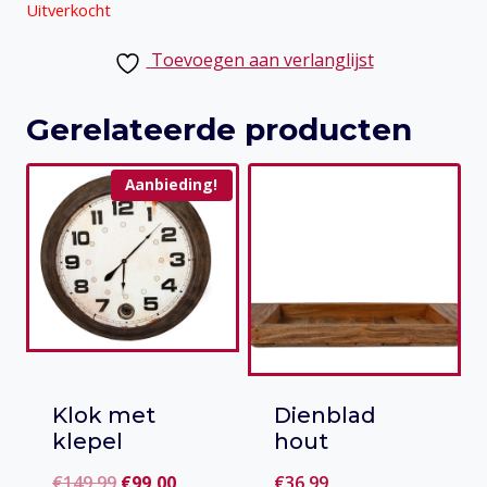
Uitverkocht
Toevoegen aan verlanglijst
Gerelateerde producten
Aanbieding!
Klok met
Dienblad
klepel
hout
Oorspronkelijke
Huidige
€
149,99
€
99,00
€
36,99