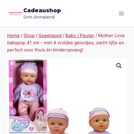
Doorgaan
Cadeaushop
naar
Sint-Annaland
inhoud
Home
/
Shop
/
Speelgoed
/
Baby / Peuter
/
Mother Love
babypop 41 cm – met 4 vrolijke geluidjes, zacht lijfje en
perfect voor thuis én kinderopvang!