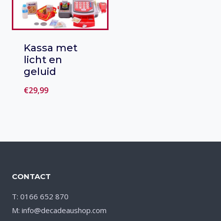
Kassa met
licht en
geluid
€
29,99
Toevoegen
aan verlanglijst
CONTACT
T: 0166 652 870
M: info@decadeaushop.com