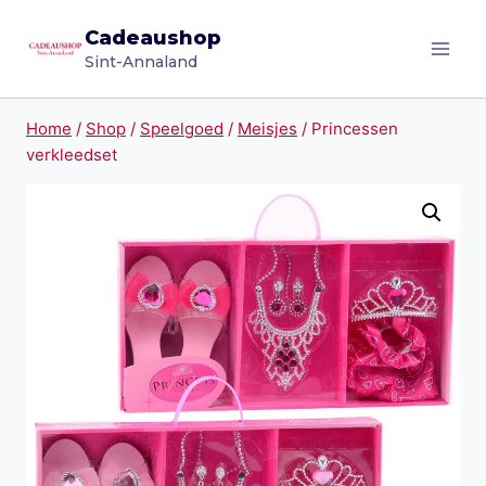
Doorgaan
Cadeaushop
naar
Sint-Annaland
inhoud
Home
/
Shop
/
Speelgoed
/
Meisjes
/
Princessen
verkleedset