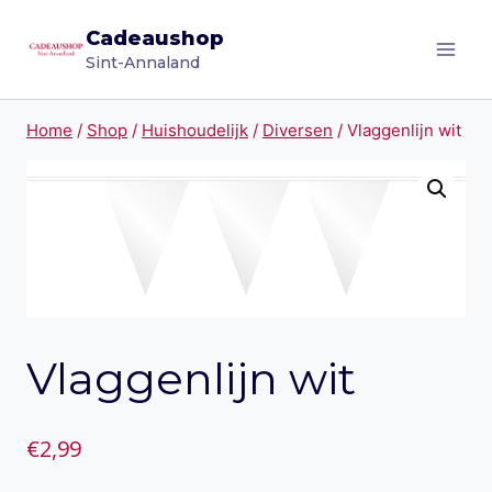
Doorgaan
Cadeaushop
naar
Sint-Annaland
inhoud
Home
/
Shop
/
Huishoudelijk
/
Diversen
/
Vlaggenlijn wit
Vlaggenlijn wit
€
2,99