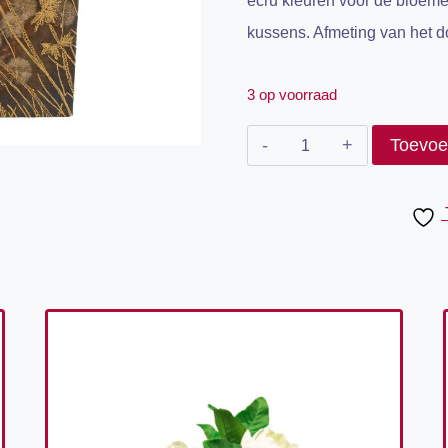
ecru kleuren voor de bloeme
kussens. Afmeting van het d
3 op voorraad
Wandschilderij
Toevoe
Gold
bruin
aantal