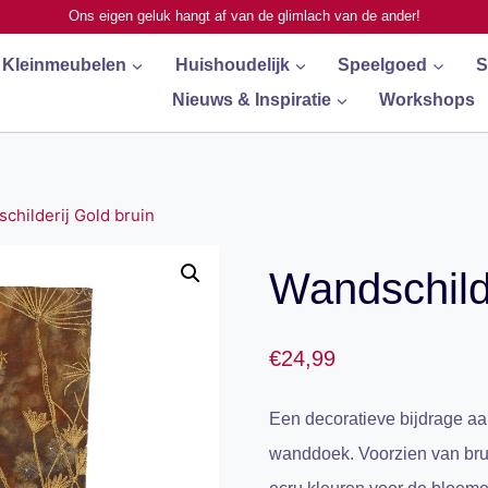
Ons eigen geluk hangt af van de glimlach van de ander!
Kleinmeubelen
Huishoudelijk
Speelgoed
S
Nieuws & Inspiratie
Workshops
childerij Gold bruin
Wandschilde
€
24,99
Een decoratieve bijdrage aan
wanddoek. Voorzien van brui