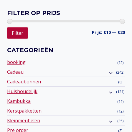
Toevoegen aan verlanglijst
FILTER OP PRIJS
Min
Ma
Prijs:
€10
—
€20
Filter
prij
prij
CATEGORIEËN
booking
(12)
Cadeau
(242)
Cadeaubonnen
(8)
Huishoudelijk
(121)
Kambukka
(11)
Kerstpakketten
(12)
Kleinmeubelen
(35)
Pre order
(2)