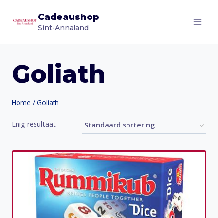
Doorgaan
Cadeaushop
naar
Sint-Annaland
inhoud
Goliath
Home
/
Goliath
Enig resultaat