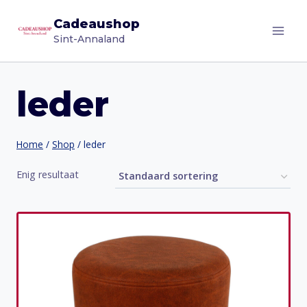
Doorgaan
Cadeaushop
naar
Sint-Annaland
inhoud
leder
Home
/
Shop
/
leder
Enig resultaat