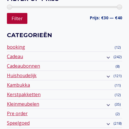
Min
Ma
Prijs:
€30
—
€40
Filter
prij
prij
CATEGORIEËN
booking
(12)
Cadeau
(242)
Cadeaubonnen
(8)
Huishoudelijk
(121)
Kambukka
(11)
Kerstpakketten
(12)
Kleinmeubelen
(35)
Pre order
(2)
Speelgoed
(218)