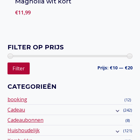
Magnolia wit kort
€
11,99
Toevoegen aan verlanglijst
FILTER OP PRIJS
Min
Ma
Prijs:
€10
—
€20
Filter
prij
prij
CATEGORIEËN
booking
(12)
Cadeau
(242)
Cadeaubonnen
(8)
Huishoudelijk
(121)