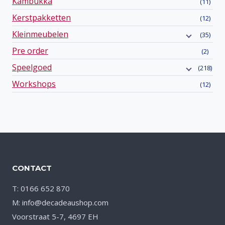
Kambukka
(11)
Kerstpakketten
(12)
Kleinmeubelen
(35)
Pre order
(2)
Speelgoed
(218)
Workshops
(12)
CONTACT
T: 0166 652 870
M: info@decadeaushop.com
Voorstraat 5-7, 4697 EH