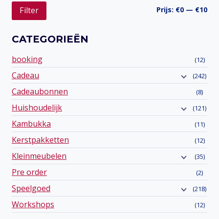
Min
Ma
Prijs:
€0
—
€10
Filter
prij
prij
CATEGORIEËN
booking
(12)
Cadeau
(242)
Cadeaubonnen
(8)
Huishoudelijk
(121)
Kambukka
(11)
Kerstpakketten
(12)
Kleinmeubelen
(35)
Pre order
(2)
Speelgoed
(218)
Workshops
(12)