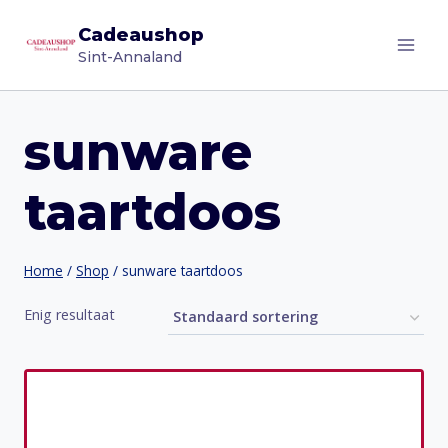
Doorgaan
Cadeaushop
naar
Sint-Annaland
inhoud
sunware
taartdoos
Home
/
Shop
/
sunware taartdoos
Enig resultaat