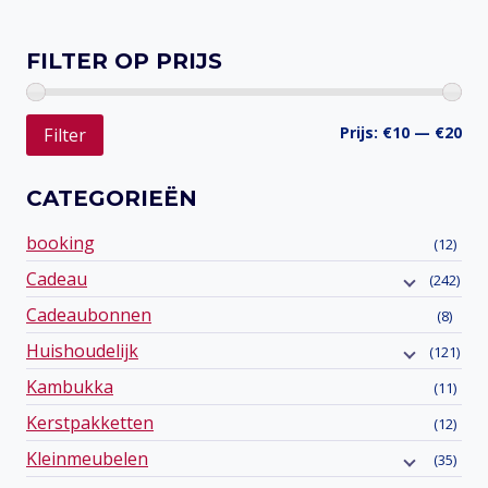
Toevoegen aan verlanglijst
FILTER OP PRIJS
Min
Ma
Prijs:
€10
—
€20
Filter
prij
prij
CATEGORIEËN
booking
(12)
Cadeau
(242)
Cadeaubonnen
(8)
Huishoudelijk
(121)
Kambukka
(11)
Kerstpakketten
(12)
Kleinmeubelen
(35)