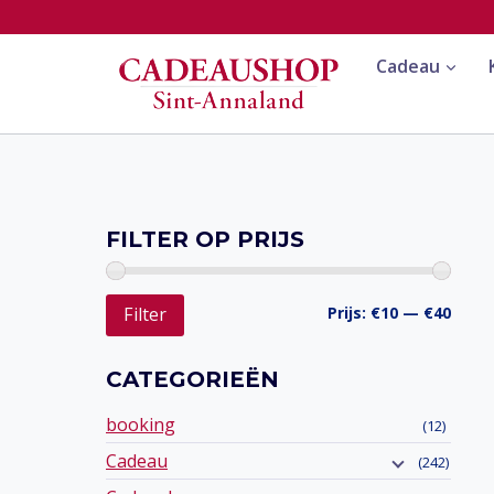
Doorgaan
naar
Cadeau
inhoud
FILTER OP PRIJS
Min.
Max.
Prijs:
€10
—
€40
Filter
prijs
prijs
CATEGORIEËN
booking
(12)
Cadeau
(242)