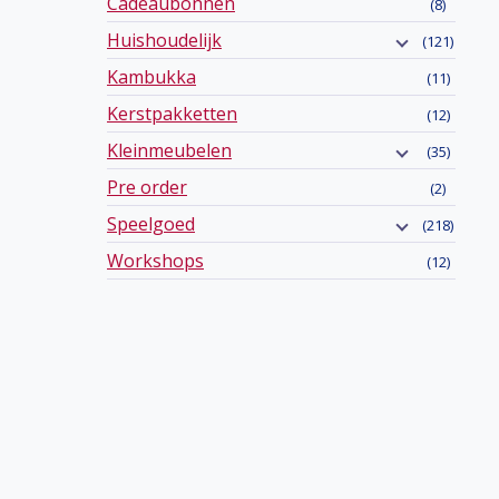
Cadeaubonnen
(8)
Huishoudelijk
(121)
Kambukka
(11)
Kerstpakketten
(12)
Kleinmeubelen
(35)
Pre order
(2)
Speelgoed
(218)
Workshops
(12)