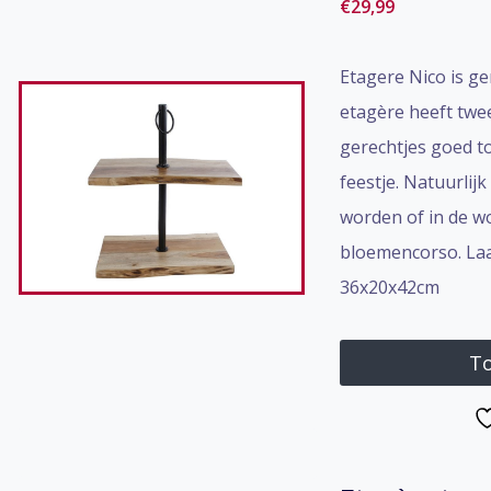
€
29,99
Etagere Nico is g
etagère heeft twe
gerechtjes goed to
feestje. Natuurlij
worden of in de w
bloemencorso. Laat
36x20x42cm
To