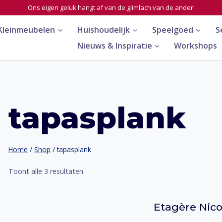
Ons eigen geluk hangt af van de glimlach van de ander!
Kleinmeubelen
Huishoudelijk
Speelgoed
S
Nieuws & Inspiratie
Workshops
tapasplank
Home
/
Shop
/
tapasplank
Toont alle 3 resultaten
Etagère Nic