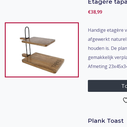
Etagère tap
€
38,99
Handige etagère vo
afgewerkt naturel
houden is. De plan
gemakkelijk verpl
Afmeting 23x45x3
To
Plank Toast