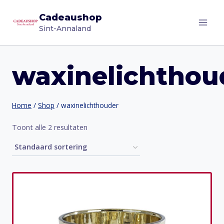
Doorgaan
Cadeaushop
naar
Sint-Annaland
inhoud
waxinelichthou
Home
/
Shop
/
waxinelichthouder
Toont alle 2 resultaten