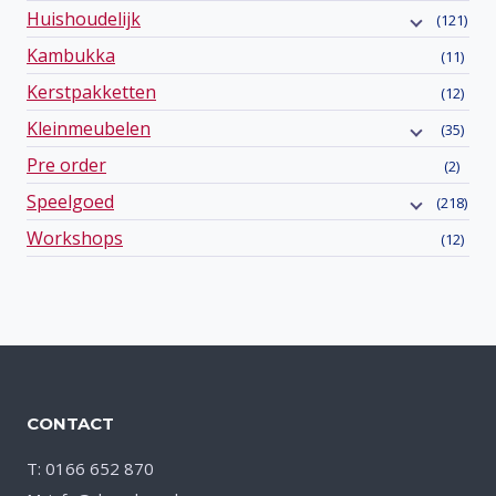
Huishoudelijk
(121)
Kambukka
(11)
Kerstpakketten
(12)
Kleinmeubelen
(35)
Pre order
(2)
Speelgoed
(218)
Workshops
(12)
CONTACT
T: 0166 652 870