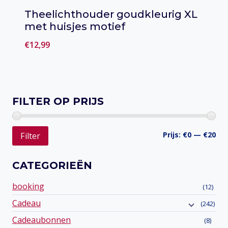
Theelichthouder goudkleurig XL
met huisjes motief
€
12,99
Toevoegen aan verlanglijst
FILTER OP PRIJS
Min
Ma
Prijs:
€0
—
€20
Filter
prij
prij
CATEGORIEËN
booking
(12)
Cadeau
(242)
Cadeaubonnen
(8)