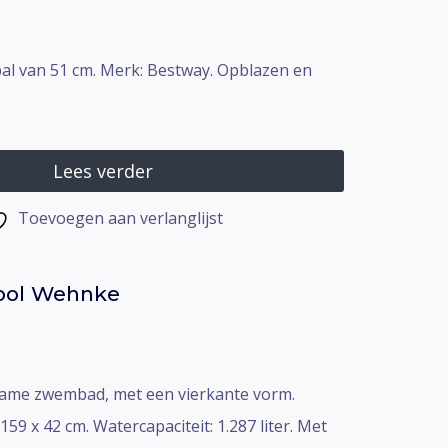
al van 51 cm. Merk: Bestway. Opblazen en
Lees verder
Toevoegen aan verlanglijst
ol Wehnke
lijke
dige
s
rame zwembad, met een vierkante vorm.
99.
159 x 42 cm. Watercapaciteit: 1.287 liter. Met