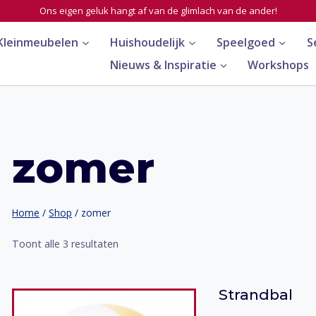
Ons eigen geluk hangt af van de glimlach van de ander!
Kleinmeubelen
Huishoudelijk
Speelgoed
S
Nieuws & Inspiratie
Workshops
zomer
Home
/
Shop
/
zomer
Toont alle 3 resultaten
Strandbal