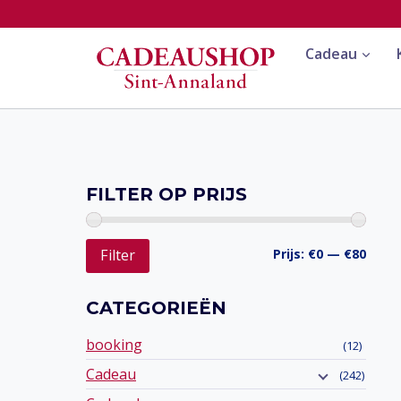
Doorgaan
naar
Cadeau
inhoud
FILTER OP PRIJS
Min.
Max.
Prijs:
€0
—
€80
Filter
prijs
prijs
CATEGORIEËN
booking
(12)
Cadeau
(242)