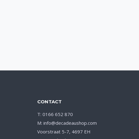
CONTACT
T: 0166 652 870
M: info@decadeaushop.com
Voorstraat 5-7, 4697 EH