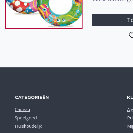
To
CATEGORIEËN
K
Cadeau
Al
Speelgoed
Pr
Huishoudelijk
Mi