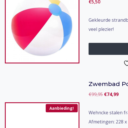
€
5,50
Gekleurde strandb
veel plezier!
Zwembad Po
Oorspronke
Hui
€
99,95
€
74,99
prijs
prij
Aanbieding!
was:
is:
Wehncke stalen f
€99,95.
€74,
Afmetingen: 228 x 