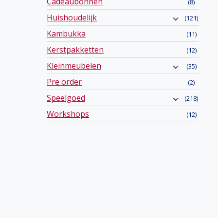
Cadeaubonnen
(8)
Huishoudelijk
(121)
Kambukka
(11)
Kerstpakketten
(12)
Kleinmeubelen
(35)
Pre order
(2)
Speelgoed
(218)
Workshops
(12)