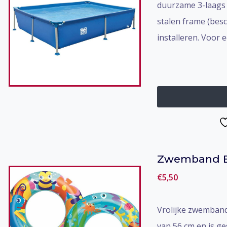
duurzame 3-laags
stalen frame (besc
installeren. Voor
Zwemband 
€
5,50
Vrolijke zwemband
van 56 cm en is ge