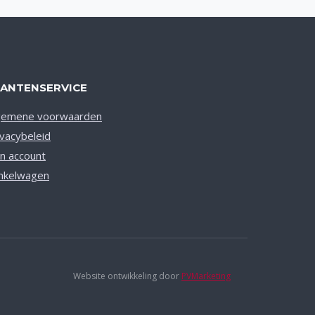
LANTENSERVICE
gemene voorwaarden
ivacybeleid
jn account
nkelwagen
Website ontwikkeling door
PVMarketing