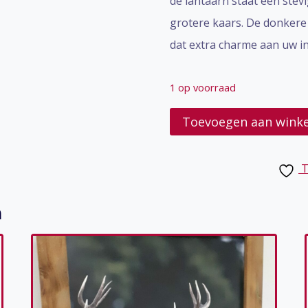
de lantaarn staat een stev
grotere kaars. De donkere
dat extra charme aan uw i
1 op voorraad
Lantaarn
Toevoegen aan wink
Theo
aantal
T
n