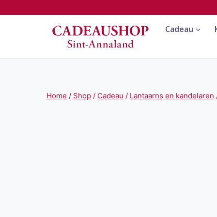
Doorgaan
naar
Cadeau
inhoud
Home
/
Shop
/
Cadeau
/
Lantaarns en kandelaren