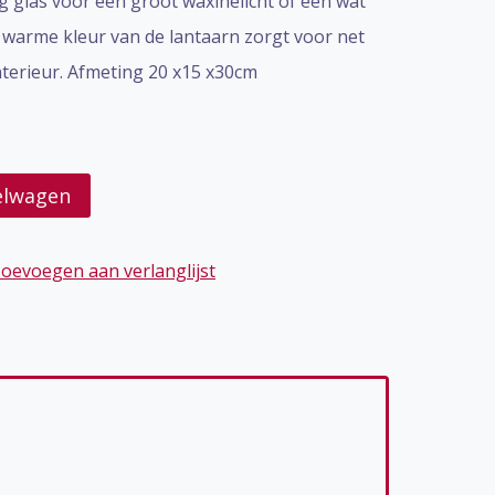
ig glas voor een groot waxinelicht of een wat
 warme kleur van de lantaarn zorgt voor net
nterieur. Afmeting 20 x15 x30cm
elwagen
oevoegen aan verlanglijst