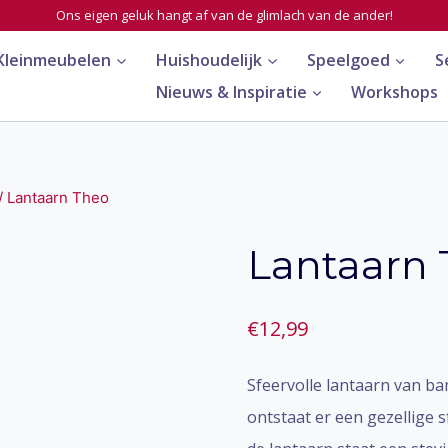
Ons eigen geluk hangt af van de glimlach van de ander!
Kleinmeubelen
Huishoudelijk
Speelgoed
S
Nieuws & Inspiratie
Workshops
/
Lantaarn Theo
Lantaarn
€
12,99
Sfeervolle lantaarn van b
ontstaat er een gezellige 