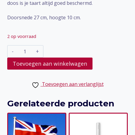
doos is je taart altijd goed beschermd.
Doorsnede 27 cm, hoogte 10 cm.
2 op voorraad
Taartdoos
met
Toevoegen aan winkelwagen
lift
aantal
Toevoegen aan verlanglijst
Gerelateerde producten