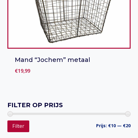
Mand “Jochem” metaal
€
19,99
Toevoegen aan verlanglijst
FILTER OP PRIJS
Min
Ma
Prijs:
€10
—
€20
Filter
prij
prij