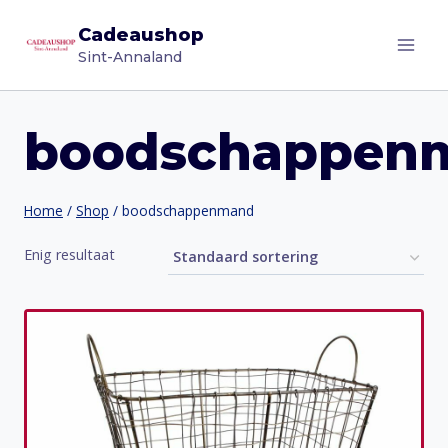
Doorgaan
Cadeaushop
naar
Sint-Annaland
inhoud
boodschappen
Home
/
Shop
/
boodschappenmand
Enig resultaat