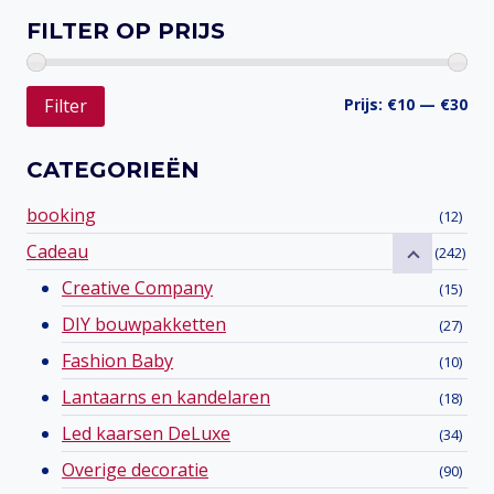
FILTER OP PRIJS
Min
Ma
Prijs:
€10
—
€30
Filter
prij
prij
CATEGORIEËN
booking
(12)
Cadeau
(242)
Creative Company
(15)
DIY bouwpakketten
(27)
Fashion Baby
(10)
Lantaarns en kandelaren
(18)
Led kaarsen DeLuxe
(34)
Overige decoratie
(90)