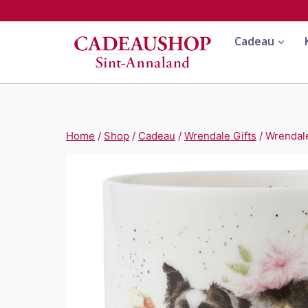
Doorgaan
naar
Cadeau
inhoud
Home
/
Shop
/
Cadeau
/
Wrendale Gifts
/
Wrendale