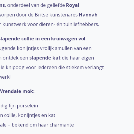
ns
, onderdeel van de geliefde
Royal
worpen door de Britse kunstenares
Hannah
r kunstwerk voor dieren- én tuinliefhebbers.
slapende collie in een kruiwagen vol
eugende konijntjes vrolijk smullen van een
en ontdek een
slapende kat
die haar eigen
le knipoog voor iedereen die stiekem verlangt
werk!
Wrendale mok:
g fijn porselein
an collie, konijntjes en kat
ale – bekend om haar charmante