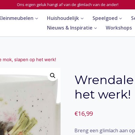
Ons eigen geluk hangt af van de glimlach van de ander!
Kleinmeubelen
Huishoudelijk
Speelgoed
S
Nieuws & Inspiratie
Workshops
 mok, slapen op het werk!
Wrendale 
het werk!
€
16,99
Breng een glimlach aan op