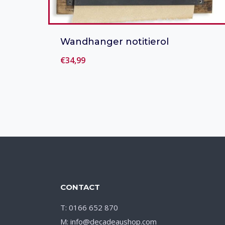
Wandhanger notitierol
€
34,99
Toevoegen aan verlanglijst
CONTACT
T: 0166 652 870
M: info@decadeaushop.com