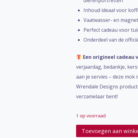
dierenportretten
Inhoud ideaal voor kof
Vaatwasser- en magne
Perfect cadeau voor tui
Onderdeel van de offici
Een origineel cadeau 
verjaardag, bedankje, ker
aan je servies – deze mok 
Wrendale Designs producte
verzamelaar bent!
1 op voorraad
Wrendale
Toevoegen aan wink