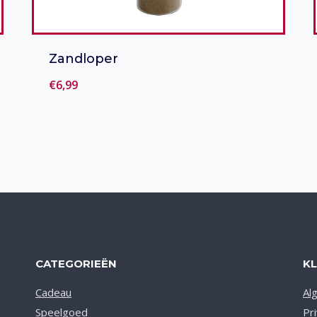
Zandloper
€
6,99
Toevoegen aan verlanglijst
CATEGORIEËN
K
Cadeau
Al
Speelgoed
Pr