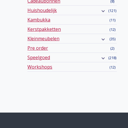
Cadeaubonnen
(8)
Huishoudelijk
(121)
Kambukka
(11)
Kerstpakketten
(12)
Kleinmeubelen
(35)
Pre order
(2)
Speelgoed
(218)
Workshops
(12)