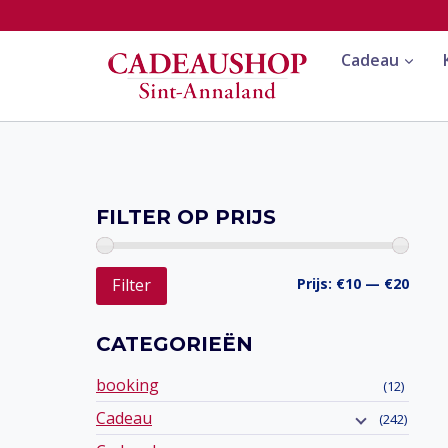
Doorgaan
naar
Cadeau
inhoud
FILTER OP PRIJS
Min.
Max.
Prijs:
€10
—
€20
Filter
prijs
prijs
CATEGORIEËN
booking
(12)
Cadeau
(242)