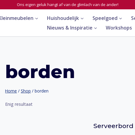
Ons eigen geluk hangt af van de glimlach van de ander!
Kleinmeubelen
Huishoudelijk
Speelgoed
S
Nieuws & Inspiratie
Workshops
borden
Home
/
Shop
/
borden
Enig resultaat
Serveerbord