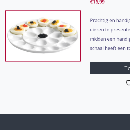
€
16,99
Prachtig en handi
eieren te presente
midden een handige
schaal heeft een 
To