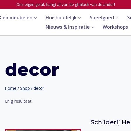
Ons eigen geluk hangt af van de glimlach van de ander!
Kleinmeubelen
Huishoudelijk
Speelgoed
S
Nieuws & Inspiratie
Workshops
decor
Home
/
Shop
/
decor
Enig resultaat
Schilderij He