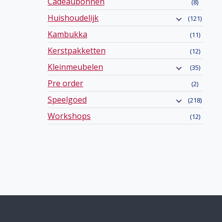
Cadeaubonnen
(8)
Huishoudelijk
(121)
Kambukka
(11)
Kerstpakketten
(12)
Kleinmeubelen
(35)
Pre order
(2)
Speelgoed
(218)
Workshops
(12)