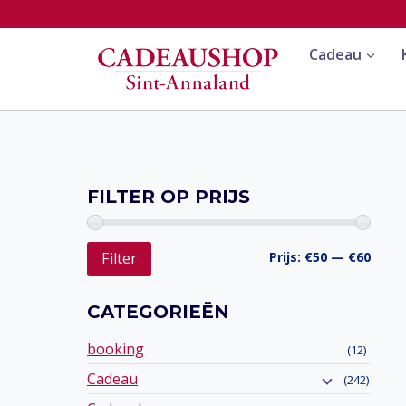
Doorgaan
naar
Cadeau
inhoud
FILTER OP PRIJS
Min.
Max.
Prijs:
€50
—
€60
Filter
prijs
prijs
CATEGORIEËN
booking
(12)
Cadeau
(242)