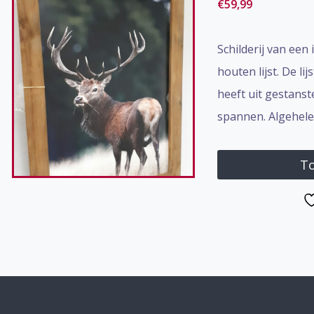
€
59,99
Schilderij van een
houten lijst. De l
heeft uit gestanst
spannen. Algehele
To