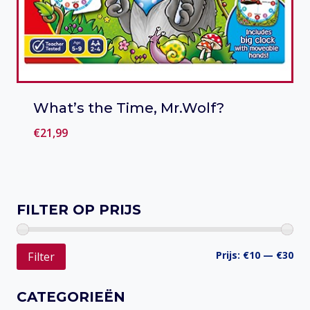
What’s the Time, Mr.Wolf?
€
21,99
Toevoegen aan verlanglijst
FILTER OP PRIJS
Min
Ma
Prijs:
€10
—
€30
Filter
prij
prij
CATEGORIEËN