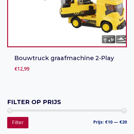
Bouwtruck graafmachine 2-Play
€
12,99
Toevoegen aan verlanglijst
FILTER OP PRIJS
Min
Ma
Prijs:
€10
—
€20
Filter
prij
prij