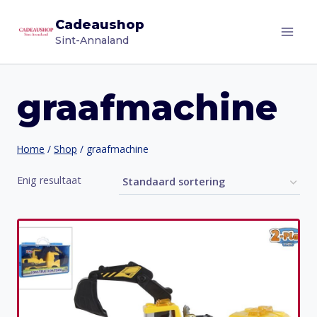
Doorgaan
Cadeaushop
naar
Sint-Annaland
inhoud
graafmachine
Home
/
Shop
/
graafmachine
Enig resultaat