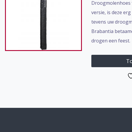
Droogmolenhoes va
versie, is deze er
tevens uw droogmo
Brabantia betaamd 
drogen een feest.
To