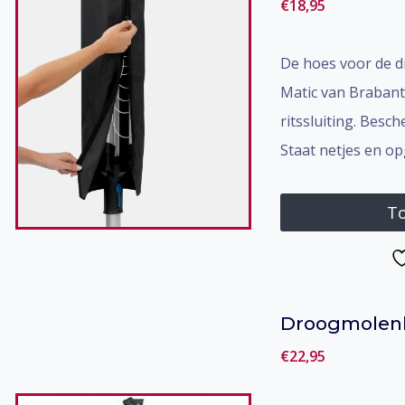
€
18,95
De hoes voor de d
Matic van Brabanti
ritssluiting. Besc
Staat netjes en op
To
Droogmolen
€
22,95