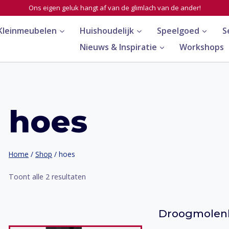
Ons eigen geluk hangt af van de glimlach van de ander!
Kleinmeubelen
Huishoudelijk
Speelgoed
S
Nieuws & Inspiratie
Workshops
hoes
Home
/
Shop
/
hoes
Toont alle 2 resultaten
Droogmolen