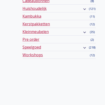
Cadeaubonnen
(8)
Huishoudelijk
(121)
Kambukka
(11)
Kerstpakketten
(12)
Kleinmeubelen
(35)
Pre order
(2)
Speelgoed
(218)
Workshops
(12)