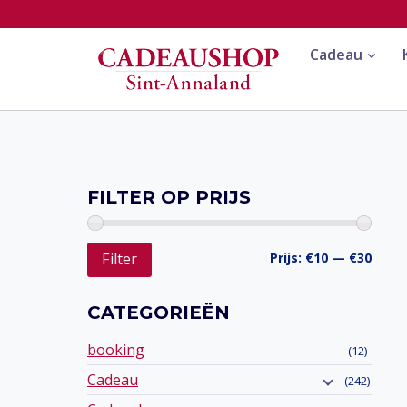
Doorgaan
naar
Cadeau
inhoud
FILTER OP PRIJS
Min.
Max.
Prijs:
€10
—
€30
Filter
prijs
prijs
CATEGORIEËN
booking
(12)
Cadeau
(242)