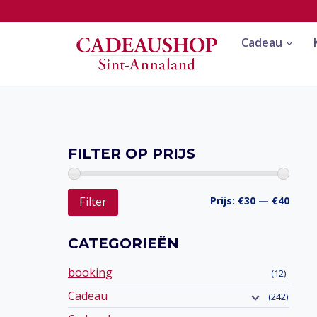
Doorgaan
naar
Cadeau
inhoud
FILTER OP PRIJS
Min.
Max.
Prijs:
€30
—
€40
Filter
prijs
prijs
CATEGORIEËN
booking
(12)
Cadeau
(242)