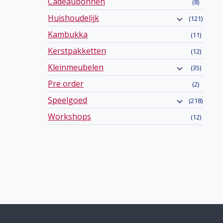
Cadeaubonnen
(8)
Huishoudelijk
(121)
Kambukka
(11)
Kerstpakketten
(12)
Kleinmeubelen
(35)
Pre order
(2)
Speelgoed
(218)
Workshops
(12)