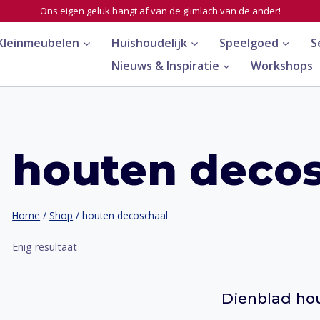
Ons eigen geluk hangt af van de glimlach van de ander!
Kleinmeubelen
Huishoudelijk
Speelgoed
S
Nieuws & Inspiratie
Workshops
houten deco
Home
/
Shop
/
houten decoschaal
Enig resultaat
Dienblad ho