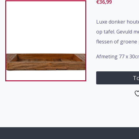
€
36,99
Luxe donker houte
op tafel. Gevuld m
flessen of groene 
Afmeting 77 x 30
To