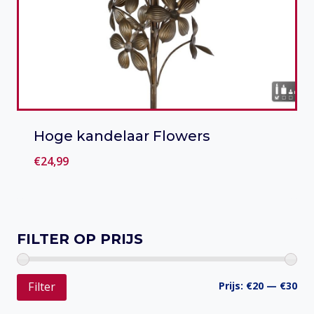
Hoge kandelaar Flowers
€
24,99
Toevoegen aan verlanglijst
FILTER OP PRIJS
Min
Ma
Prijs:
€20
—
€30
Filter
prij
prij