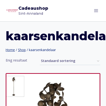
Doorgaan
Cadeaushop
naar
Sint-Annaland
inhoud
kaarsenkandela
Home
/
Shop
/
kaarsenkandelaar
Enig resultaat