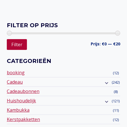
Toevoegen aan verlanglijst
FILTER OP PRIJS
Min
Ma
Prijs:
€0
—
€20
Filter
prij
prij
CATEGORIEËN
booking
(12)
Cadeau
(242)
Cadeaubonnen
(8)
Huishoudelijk
(121)
Kambukka
(11)
Kerstpakketten
(12)