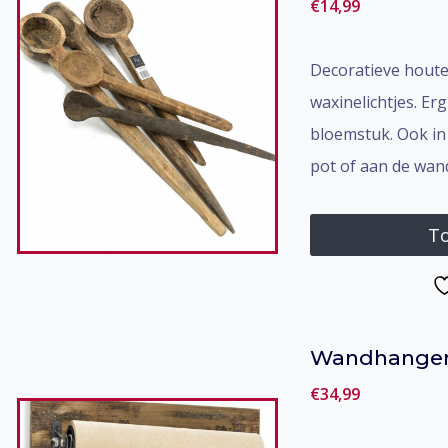
€
14,99
Decoratieve houte
waxinelichtjes. Er
bloemstuk. Ook in
pot of aan de wand.
To
Wandhanger 
€
34,99