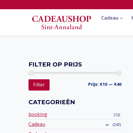
Doorgaan
naar
Cadeau
inhoud
FILTER OP PRIJS
Min.
Max.
Prijs:
€10
—
€40
Filter
prijs
prijs
CATEGORIEËN
booking
(12)
Cadeau
(242)