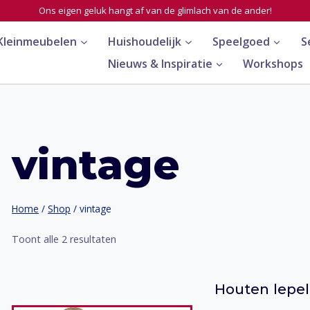
Ons eigen geluk hangt af van de glimlach van de ander!
Kleinmeubelen
Huishoudelijk
Speelgoed
S
Nieuws & Inspiratie
Workshops
vintage
Home
/
Shop
/
vintage
Toont alle 2 resultaten
Houten lepel