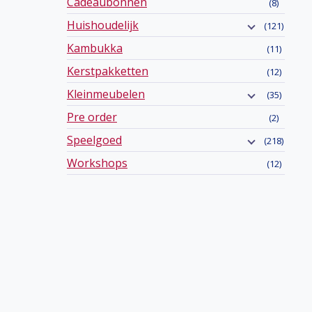
Cadeaubonnen
(8)
Huishoudelijk
(121)
Kambukka
(11)
Kerstpakketten
(12)
Kleinmeubelen
(35)
Pre order
(2)
Speelgoed
(218)
Workshops
(12)