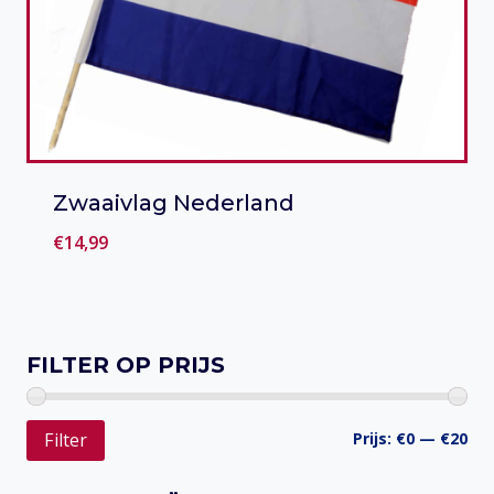
Zwaaivlag Nederland
€
14,99
Toevoegen aan verlanglijst
FILTER OP PRIJS
Min
Ma
Prijs:
€0
—
€20
Filter
prij
prij