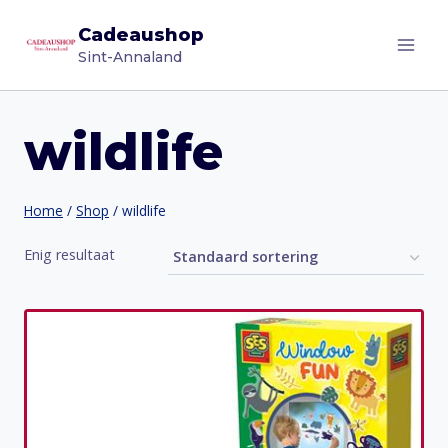
Doorgaan
Cadeaushop
naar
Sint-Annaland
inhoud
wildlife
Home
/
Shop
/
wildlife
Enig resultaat