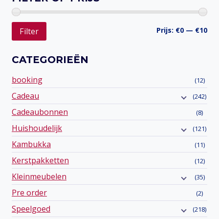
Min
Ma
Prijs:
€0
—
€10
Filter
prij
prij
CATEGORIEËN
booking
(12)
Cadeau
(242)
Cadeaubonnen
(8)
Huishoudelijk
(121)
Kambukka
(11)
Kerstpakketten
(12)
Kleinmeubelen
(35)
Pre order
(2)
Speelgoed
(218)