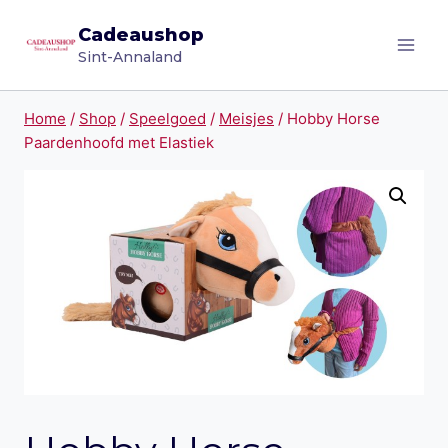
Doorgaan
Cadeaushop
naar
Sint-Annaland
inhoud
Home
/
Shop
/
Speelgoed
/
Meisjes
/
Hobby Horse
Paardenhoofd met Elastiek