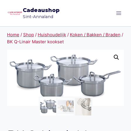
Doorgaan
Cadeaushop
naar
Sint-Annaland
inhoud
Home
/
Shop
/
Huishoudelijk
/
Koken / Bakken / Braden
/
BK Q-Linair Master kookset