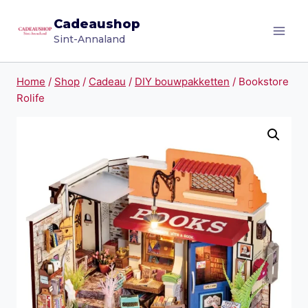
Doorgaan
Cadeaushop
naar
Sint-Annaland
inhoud
Home
/
Shop
/
Cadeau
/
DIY bouwpakketten
/
Bookstore
Rolife