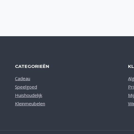
Toevoegen aan verlanglijst
CATEGORIEËN
K
Cadeau
Al
Speelgoed
Pr
Huishoudelijk
Mi
Kleinmeubelen
Wi