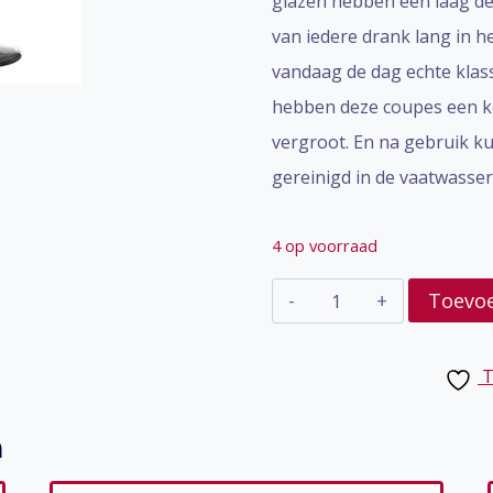
glazen hebben een laag de
van iedere drank lang in h
vandaag de dag echte klas
hebben deze coupes een kor
vergroot. En na gebruik 
gereinigd in de vaatwasser.
4 op voorraad
Gilde
Toevo
Advocaatglas
aantal
T
n