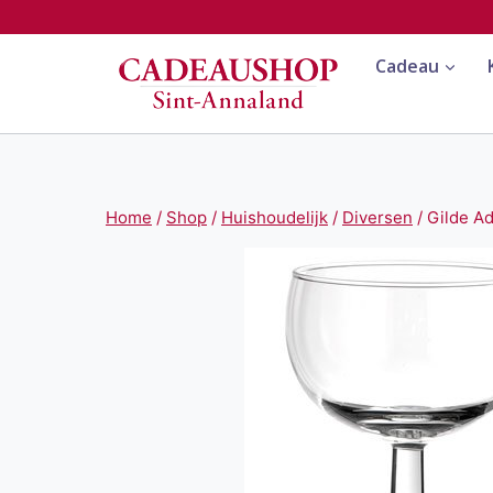
Doorgaan
naar
Cadeau
inhoud
Home
/
Shop
/
Huishoudelijk
/
Diversen
/
Gilde A