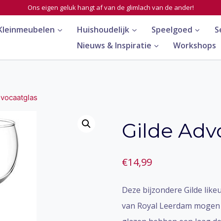
Ons eigen geluk hangt af van de glimlach van de ander!
Kleinmeubelen
Huishoudelijk
Speelgoed
S
Nieuws & Inspiratie
Workshops
dvocaatglas
Gilde Adv
€
14,99
Deze bijzondere Gilde lik
van Royal Leerdam mogen ni