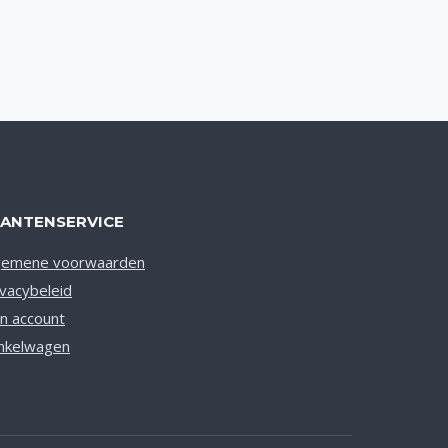
Toevoegen aan verlanglijst
LANTENSERVICE
gemene voorwaarden
ivacybeleid
jn account
nkelwagen