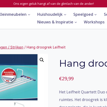
Ons eigen geluk hangt af van de glimlach van de ander!
Kleinmeubelen
Huishoudelijk
Speelgoed
S
Nieuws & Inspiratie
Workshops
en / Strijken
/
Hang droogrek Leifheit
Hang droo
€
29,99
Het Leifheit Quartett Duo 
ruimtes. Het droogrek is kle