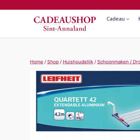
Doorgaan
naar
Cadeau
inhoud
Home
/
Shop
/
Huishoudelijk
/
Schoonmaken / Drog