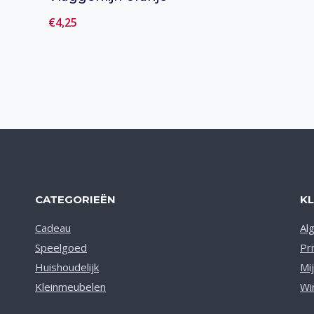
€
4,25
Toevoegen aan verlanglijst
CATEGORIEËN
K
Cadeau
Al
Speelgoed
Pr
Huishoudelijk
Mi
Kleinmeubelen
Wi