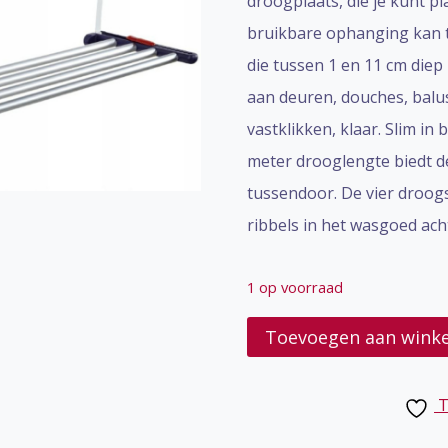
droogplaats, die je kunt p
bruikbare ophanging kan 
die tussen 1 en 11 cm diep
aan deuren, douches, balu
vastklikken, klaar. Slim in
meter drooglengte biedt d
tussendoor. De vier droogst
ribbels in het wasgoed ach
1 op voorraad
Hang
Toevoegen aan wink
droogrek
Leifheit
T
aantal