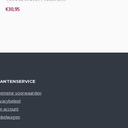
€
30,95
Toevoegen aan verlanglijst
LANTENSERVICE
gemene voorwaarden
ivacybeleid
jn account
nkelwagen