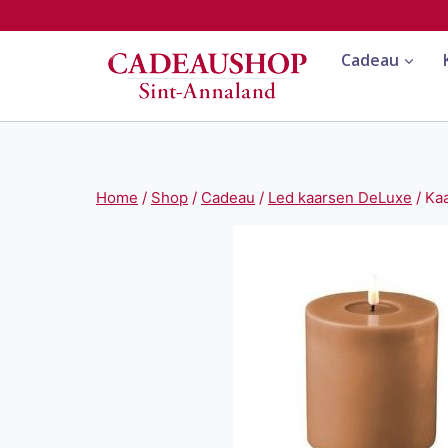
Doorgaan
naar
Cadeau
inhoud
Home
/
Shop
/
Cadeau
/
Led kaarsen DeLuxe
/
Ka