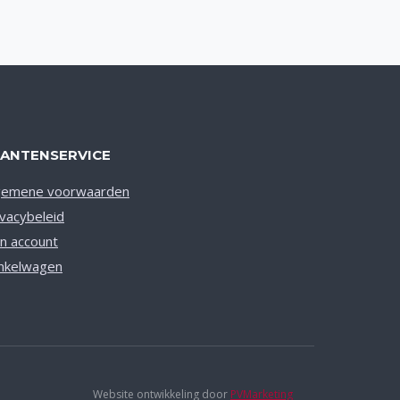
LANTENSERVICE
gemene voorwaarden
ivacybeleid
jn account
nkelwagen
Website ontwikkeling door
PVMarketing