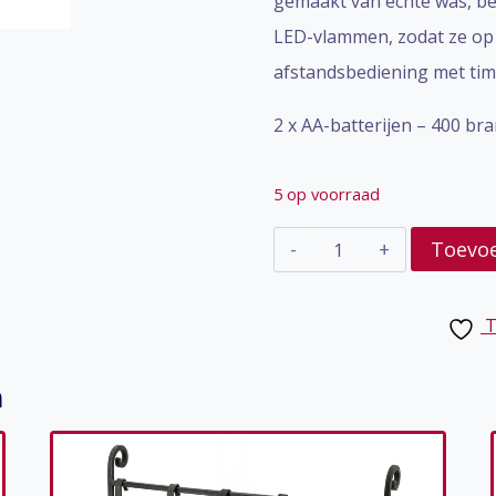
gemaakt van echte was, b
LED-vlammen, zodat ze op 
afstandsbediening met time
2 x AA-batterijen – 400 br
5 op voorraad
Kaars
Toevo
led
Caramel
T
10cm
aantal
n