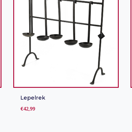
Lepelrek
€
42,99
Toevoegen aan verlanglijst