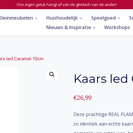
Ons eigen geluk hangt af van de glimlach van de ander!
Kleinmeubelen
Huishoudelijk
Speelgoed
S
Nieuws & Inspiratie
Workshops
ars led Caramel 10cm
Kaars led
€
26,99
Deze prachtige REAL FLAM
zo identiek aan echte kaars