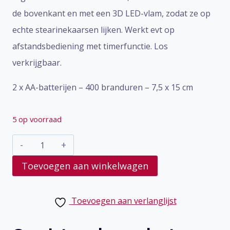
de bovenkant en met een 3D LED-vlam, zodat ze op
echte stearinekaarsen lijken. Werkt evt op
afstandsbediening met timerfunctie. Los
verkrijgbaar.
2 x AA-batterijen – 400 branduren – 7,5 x 15 cm
5 op voorraad
Kaars
led
Toevoegen aan winkelwagen
Caramel
15cm
Toevoegen aan verlanglijst
aantal