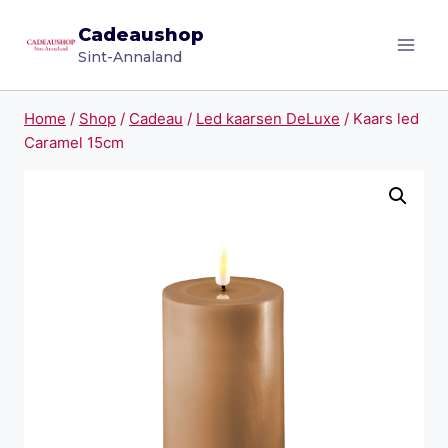
Doorgaan
Cadeaushop
naar
Sint-Annaland
inhoud
Home
/
Shop
/
Cadeau
/
Led kaarsen DeLuxe
/
Kaars led
Caramel 15cm