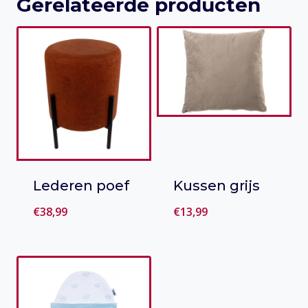
Gerelateerde producten
Lederen poef
Kussen grijs
€
38,99
€
13,99
Toevoegen
Toevoegen
aan verlanglijst
aan verlanglijst