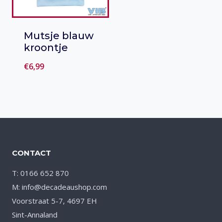
Mutsje blauw
kroontje
€
6,99
Toevoegen
aan verlanglijst
CONTACT
T: 0166 652 870
M: info@decadeaushop.com
Voorstraat 5-7, 4697 EH
Sint-Annaland