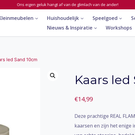
Ons eigen geluk hangt af van de glimlach van de ander!
Kleinmeubelen
Huishoudelijk
Speelgoed
S
Nieuws & Inspiratie
Workshops
ars led Sand 10cm
Kaars led
€
14,99
Deze prachtige REAL FLAME
kaarsen en zijn het enige 