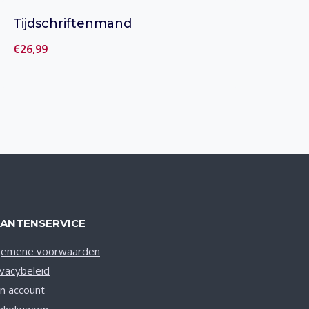
Tijdschriftenmand
€
26,99
Toevoegen aan verlanglijst
LANTENSERVICE
gemene voorwaarden
ivacybeleid
jn account