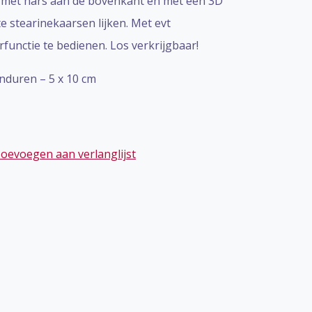
t met hars aan de bovenkant en met een 3D
e stearinekaarsen lijken. Met evt
functie te bedienen. Los verkrijgbaar!
anduren – 5 x 10 cm
oevoegen aan verlanglijst