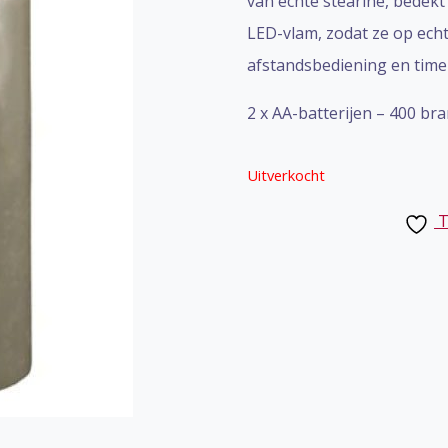
van echte stearine, bedek
LED-vlam, zodat ze op echt
afstandsbediening en timer
2 x AA-batterijen – 400 br
Uitverkocht
T