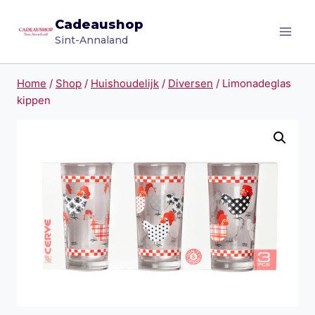
Doorgaan
Cadeaushop
naar
Sint-Annaland
inhoud
Home
/
Shop
/
Huishoudelijk
/
Diversen
/
Limonadeglas
kippen