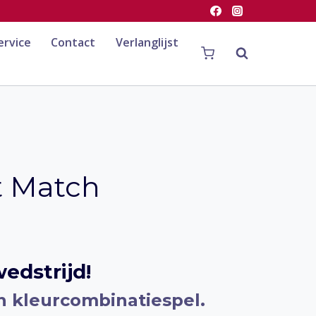
ervice
Contact
Verlanglijst
t Match
dstrijd!
en kleurcombinatiespel.