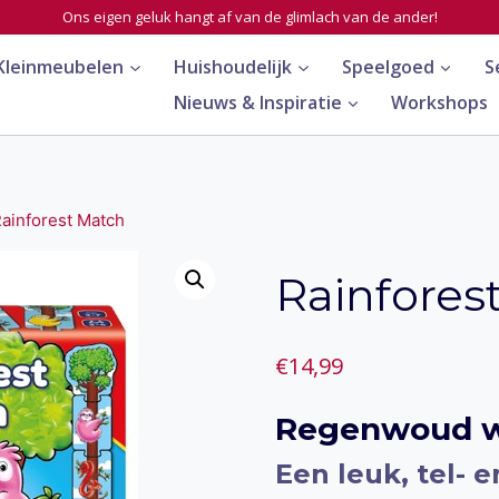
Ons eigen geluk hangt af van de glimlach van de ander!
Kleinmeubelen
Huishoudelijk
Speelgoed
S
Nieuws & Inspiratie
Workshops
ainforest Match
Rainfores
€
14,99
Regenwoud we
Een leuk, tel- 