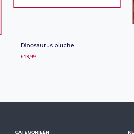
Dinosaurus pluche
€
18,99
Toevoegen aan verlanglijst
CATEGORIEËN
K