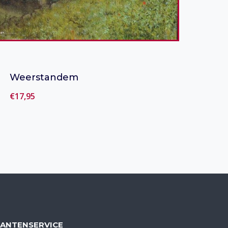
Weerstandem
€
17,95
Toevoegen aan verlanglijst
LANTENSERVICE