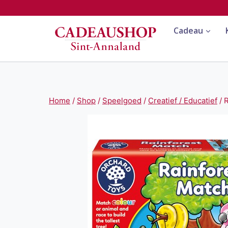
Doorgaan
naar
Cadeau
inhoud
Home
/
Shop
/
Speelgoed
/
Creatief / Educatief
/
R