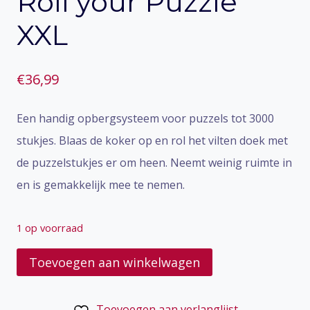
Roll your Puzzle
XXL
€
36,99
Een handig opbergsysteem voor puzzels tot 3000
stukjes. Blaas de koker op en rol het vilten doek met
de puzzelstukjes er om heen. Neemt weinig ruimte in
en is gemakkelijk mee te nemen.
1 op voorraad
Roll
Toevoegen aan winkelwagen
your
Puzzle
Toevoegen aan verlanglijst