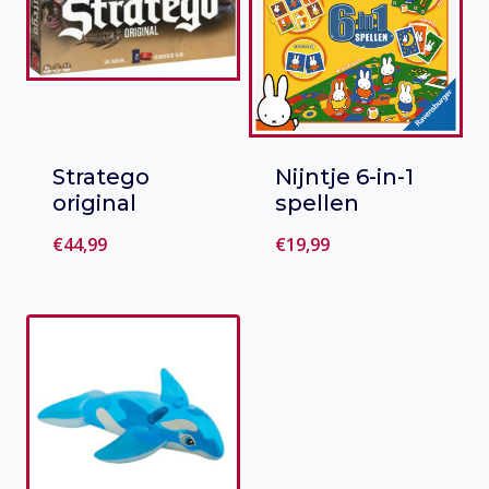
Stratego
Nijntje 6-in-1
original
spellen
€
44,99
€
19,99
Toevoegen
Toevoegen
aan verlanglijst
aan verlanglijst