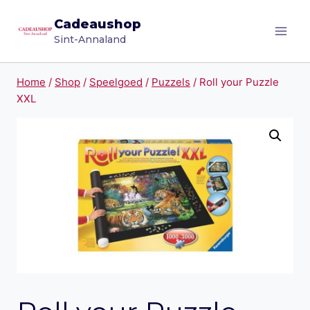
Doorgaan
Cadeaushop
naar
Sint-Annaland
inhoud
Home
/
Shop
/
Speelgoed
/
Puzzels
/
Roll your Puzzle
XXL