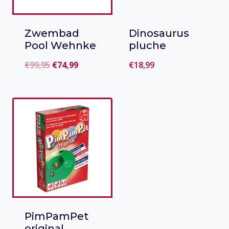
doeners!
aantal
Zwembad
Dinosaurus
Pool Wehnke
pluche
Oorspronkelijke
Huidige
€
99,95
€
74,99
€
18,99
prijs
prijs
Toevoegen
Toevoegen
was:
is:
aan verlanglijst
aan verlanglijst
€99,95.
€74,99.
PimPamPet
original