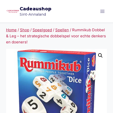
Doorgaan
Cadeaushop
naar
Sint-Annaland
inhoud
Home
/
Shop
/
Speelgoed
/
Spellen
/
Rummikub Dobbel
& Leg – het strategische dobbelspel voor echte denkers
en doeners!