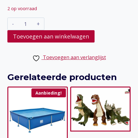
2 op voorraad
Rummikub
Dobbel
Toevoegen aan winkelwagen
&
Leg
Toevoegen aan verlanglijst
–
het
Gerelateerde producten
strategische
dobbelspel
Aanbieding!
voor
echte
denkers
en