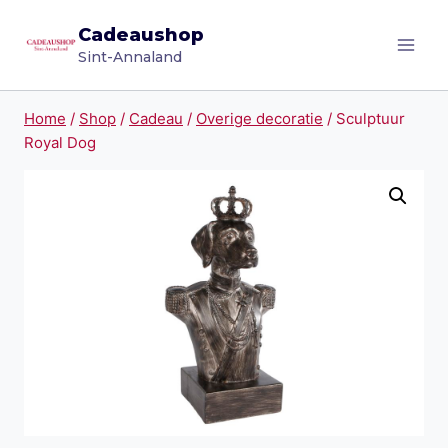
Doorgaan
Cadeaushop
naar
Sint-Annaland
inhoud
Home
/
Shop
/
Cadeau
/
Overige decoratie
/
Sculptuur
Royal Dog