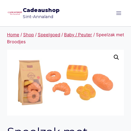
Doorgaan
Cadeaushop
naar
Sint-Annaland
inhoud
Home
/
Shop
/
Speelgoed
/
Baby / Peuter
/
Speelzak met
Broodjes