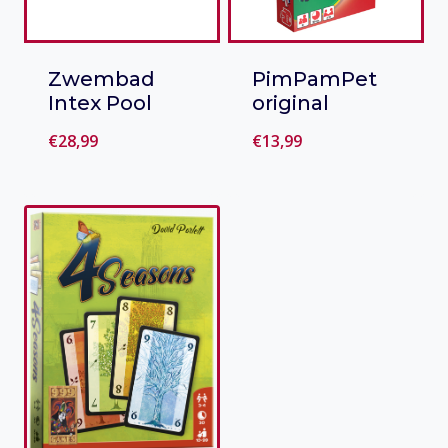
Zwembad
PimPamPet
Intex Pool
original
€
28,99
€
13,99
Toevoegen
Toevoegen
aan verlanglijst
aan verlanglijst