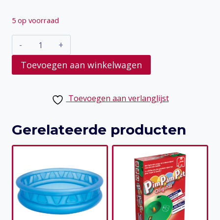
5 op voorraad
Speelzak
met
Toevoegen aan winkelwagen
Broodjes
aantal
Toevoegen aan verlanglijst
Gerelateerde producten