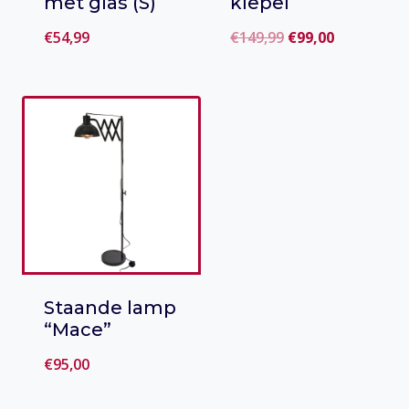
met glas (S)
klepel
Oorspronkelijke
Huidige
€
54,99
€
149,99
€
99,00
prijs
prijs
Toevoegen
Toevoegen
was:
is:
aan verlanglijst
aan verlanglijst
€149,99.
€99,00.
Staande lamp
“Mace”
€
95,00
Toevoegen