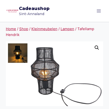
Doorgaan
Cadeaushop
naar
Sint-Annaland
inhoud
Home
/
Shop
/
Kleinmeubelen
/
Lampen
/
Tafellamp
Hendrik